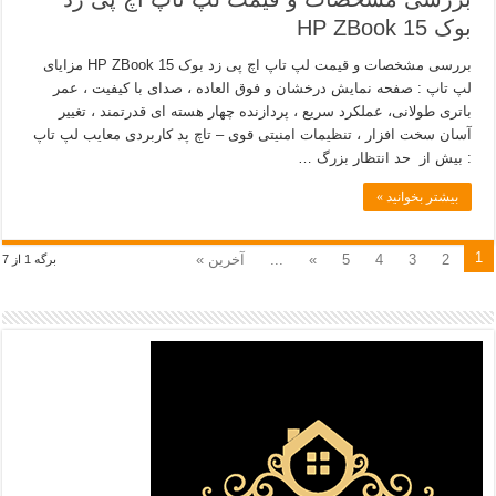
بوک 15 HP ZBook
بررسی مشخصات و قیمت لپ تاپ اچ پی زد بوک 15 HP ZBook مزایای
لپ تاپ : صفحه نمایش درخشان و فوق العاده ، صدای با کیفیت ، عمر
باتری طولانی، عملکرد سریع ، پردازنده چهار هسته ای قدرتمند ، تغییر
آسان سخت افزار ، تنظیمات امنیتی قوی – تاچ پد کاربردی معایب لپ تاپ
: بیش از حد انتظار بزرگ …
بیشتر بخوانید »
1
2
3
4
5
»
...
آخرین »
برگه 1 از 7