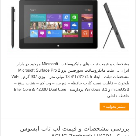
مشخصات و قیمت تبلت های مایکروسافت Microsoft موجود در بازار
ایران … تبلت مابکروسافت سورفیس پرو 2 Microsoft Surface Pro
مشخصات تبلت : ابعاد 274.5*173*13.4 میلی متر – وزن 907 گرم , WiFi –
بلوتوث – قابلیت نصب کارت حافظه – دوربین – وب کم – شتاب سنج –
microUSB و Windows 8.1 پردازنده : Intel Core i5 4200U Dual Core
حافظه داخلی …
بیشتر بخوانید »
بررسی مشخصات و قیمت لپ تاپ ایسوس