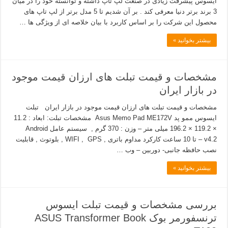
ایسوس پیشرفت زیادی در صنعت لپ تاپ داشته و توانسته خود را در میان
3 برند برتر دنیا معرفی کند . بر آن شدیم تا 5 مدل برتر از لپ تاپ های
محصول این شرکت را بر اساس کاربرد با بیان خلاصه ای از ویژگی ها …
بیشتر بخوانید »
مشخصات و قیمت تبلت های ارزان قیمت موجود
در بازار ایران
مشخصات و قیمت تبلت های ارزان قیمت موجود در بازار ایران تبلت
ایسوس ممو پد Asus Memo Pad ME172V مشخصات تبلت: ابعاد : 11.2
× 119.2 × 196.2 میلی متر – وزن : 370 گرم , سیستم عامل Android
v4.2 – تا 10 ساعت کارکرد مداوم باتری , WIFI , GPS , بلوتوث , قابلیت
نصب حافظه جانبی- دوربین – وب …
بیشتر بخوانید »
بررسی مشخصات و قیمت تبلت ایسوس
ترنسفورمر بوک ASUS Transformer Book