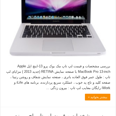
بررسی مشخصات و فیمت لپ تاپ مک بوک پرو 13-اینچ اپل Apple
MacBook Pro 13-inch با صفحه نمایش RETINA (جدید 2013 ) مزایای لپ
تاپ : طول عمر فوق العاده باتری ، صفحه نمایش شفاف و روشن رتینا ،
صفحه کلید و تاچ پد خوب ، عملکرد سریع پردازنده، برنامه های iLife و
iWork رایگان معایب لپ تاپ : بیرون زدگی …
بیشتر بخوانید »
بررسی مشخصات و قیمت لپ تاپ اچ پی زد