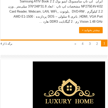
ایران لپ تاپ سامسونگ ایتیو بوک 2 Samsung ATIV Book 2
NP275E4V-K02 مشخصات لپ تاپ : ابعاد 31.8*248*376 میلی‌متر , وزن
2.2 کیلوگرم , DVD-RW ,بلوتوث ,Card Reader, Webcam, LAN, WiFi,
HDMI, VGA Port, باتری 6 سلولی – DOS پردازنده : AMD E1-1500
Vision 1.48 GHz رم : 2 گیگابایت DDR3 هارد …
بیشتر بخوانید »
1
»
4
3
2
برگه 1 از 4