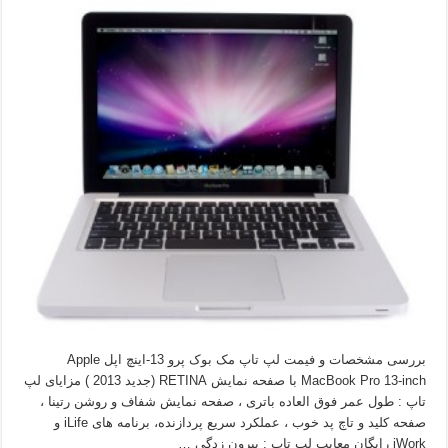
بررسی مشخصات و فیمت لپ تاپ مک بوک پرو 13-اینچ اپل Apple
MacBook Pro 13-inch با صفحه نمایش RETINA (جدید 2013 ) مزایای لپ
تاپ : طول عمر فوق العاده باتری ، صفحه نمایش شفاف و روشن رتینا ،
صفحه کلید و تاچ پد خوب ، عملکرد سریع پردازنده، برنامه های iLife و
iWork رایگان معایب لپ تاپ : بیرون زدگی …