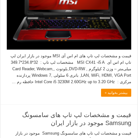
قیمت و مشخصات لپ تاپ های ام اس آی MSI موجود در بازار ایران لپ
تاپ ام اس آی MSI CX41 -i5 A مشخصات لپ تاپ : 32*234.8*349.7
میلی‌متر – وزن 2 کیلوگرم , DVD-RW,بلوتوث ,Card Reader, Webcam,
LAN, WiFi, HDMI, VGA Port, باتری 6 سلولی ,Windows 7 پردازنده
مرکزی : Intel Core i5 3230M 2.60GHz up to 3.20 GHz حافظه رم …
بیشتر بخوانید »
قیمت و مشخصات لپ تاپ های سامسونگ
Samsung موجود در بازار ایران
قیمت و مشخصات لپ تاپ های سامسونگ Samsung موجود در بازار