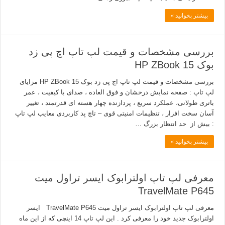
بیشتر بخوانید »
بررسی مشخصات و قیمت لپ تاپ اچ پی زد
بوک 15 HP ZBook
بررسی مشخصات و قیمت لپ تاپ اچ پی زد بوک 15 HP ZBook مزایای
لپ تاپ : صفحه نمایش درخشان و فوق العاده ، صدای با کیفیت ، عمر
باتری طولانی، عملکرد سریع ، پردازنده چهار هسته ای قدرتمند ، تغییر
آسان سخت افزار ، تنظیمات امنیتی قوی – تاچ پد کاربردی معایب لپ تاپ
: بیش از حد انتظار بزرگ …
بیشتر بخوانید »
معرفی لپ تاپ اولترابوک ایسر تراول میت
TravelMate P645
معرفی لپ تاپ اولترابوک ایسر تراول میت TravelMate P645 ایسر
اولترابوک جدید خود را معرفی کرد . این لپ تاپ 14 اینچی که از این ماه