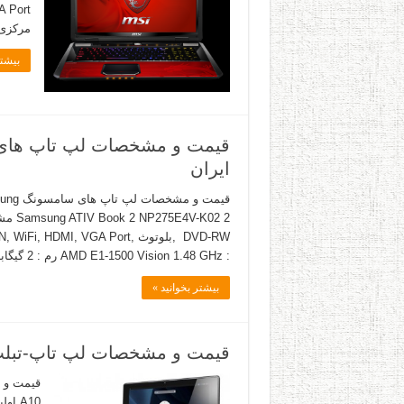
مرکزی : i5 3230M 2.60GHz up to 3.20 GHz
بیشتر
ایران
: AMD E1-1500 Vision 1.48 GHz رم : 2 گیگابایت DDR3 هارد …
بیشتر بخوانید »
قیمت و مشخصات لپ تاپ-تبلت هیبرید 
A10 