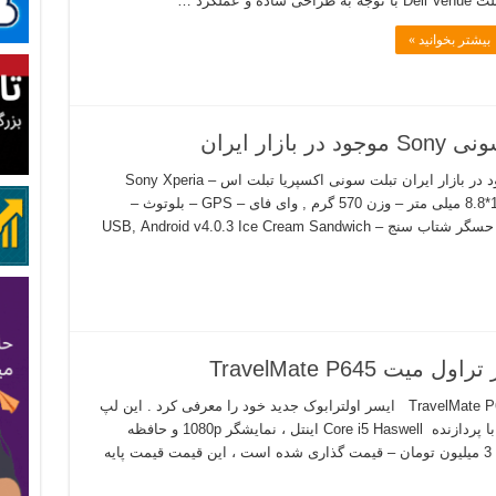
Dell با توجه به طراحی ساده و عملکرد …
بیشتر بخوانید »
ار ایران
قیمت و مشخصات تبلت های سونی Sony موجود در بازار ایران تبلت سونی اکسپریا تبلت اس – Sony Xperia
Tablet S مشخصات لپ تاپ: ابعاد 239.8 *174.4*8.8 میلی متر – وزن 570 گرم , وای فای – GPS – بلوتوث –
قابلیت نصب کارت حافظه – دوربین – وب کم – حسگر شتاب سنج – USB, Android v4.0.3 Ice Cream Sandwich
TravelMate P645
معرفی لپ تاپ اولترابوک ایسر تراول میت TravelMate P645 ایسر اولترابوک جدید خود را معرفی کرد . این لپ
تاپ 14 اینچی که از این ماه وارد بازار می شود با پردازنده Core i5 Haswell اینتل ، نمایشگر 1080p و حافظه
داحلی از نوع SSD حدود 950 دلار – چیزی حدود 3 میلیون تومان – قیمت گذاری شده است ، این قیمت قیمت پایه