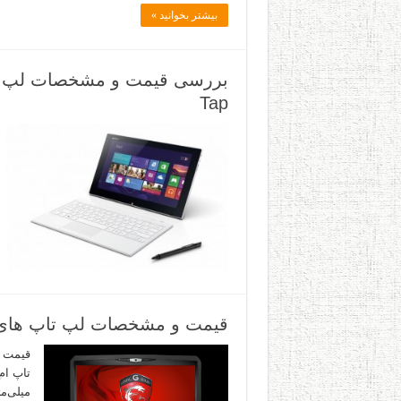
بیشتر بخوانید »
Tap
قیمت و مشخصات لپ تاپ های ام اس آی MSI موجو