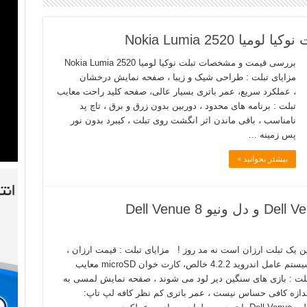
252 Nokia Lumia
بررسی قیمت و مشخصات تبلت نوکیا لومیا 2520 Nokia Lumia
مزایای تبلت : طراحی شیک و زیبا ، صفحه نمایش درخشان
، عملکرد سریع، عمر باتری بسیار عالی، صفحه کلید راحت معایب
تبلت : برنامه های محدود ، دوربین بدون زرق و برق ، تاچ پد
نامناسب ، باقی ماندن اثر انگشت روی تبلت ، کیبرد بدون نور
پس زمینه …
بیشتر بخوانید »
قیمت تبلت های دل ونیو 7 Dell Venue و دل ونیو 8 Dell Venue
ن یک تبلت ارزان است نه مد روز ! مزایای تبلت : قیمت ارزان ،
سیستم عامل اندروید 4.2.2 خالص، کارت خوان microSD معایب
لت : بازی های سنگین دیر لود می شوند ، صفحه نمایش لمسی به
دازه کافی حساس نیست ، عمر باتری کم نظر کافه لپ تاپ: