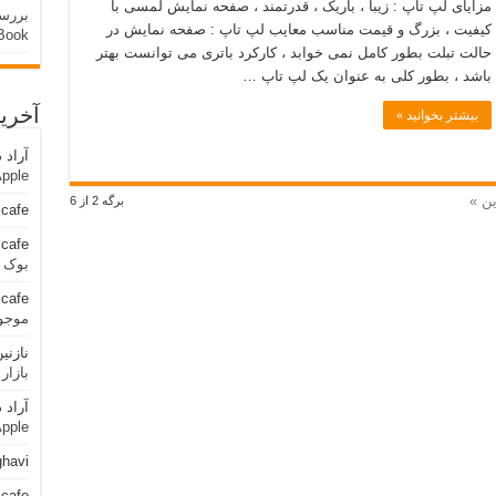
مزایای لپ تاپ : زیبا ، باریک ، قدرتمند ، صفحه نمایش لمسی با
کیفیت ، بزرگ و قیمت مناسب معایب لپ تاپ : صفحه نمایش در
Book
حالت تبلت بطور کامل نمی خوابد ، کارکرد باتری می توانست بهتر
باشد ، بطور کلی به عنوان یک لپ تاپ …
آخری
بیشتر بخوانید »
آراد
د
ok Apple
ن »
برگه 2 از 6
cafe
cafe
بوک اپل cBook Apple
cafe
موجو
نازنی
بازا
آراد
د
ok Apple
ghavi
cafe