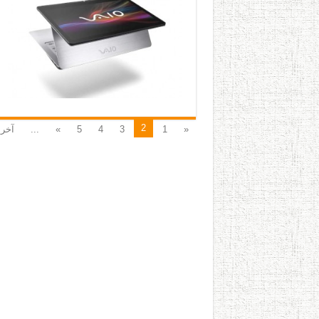
2
«
1
3
4
5
»
...
آخری