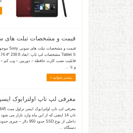
تبلت  Venue
قیمت و مشخصات تبلت های سونی Sony موجود در باز
و تا …
بیشتر بخوانید »
معرفی لپ تاپ اولترابوک ایسر تراول میت 
دستگاه …