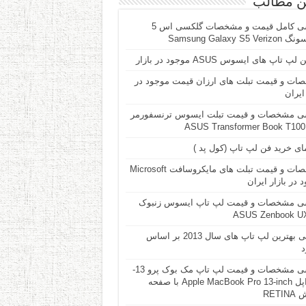
ن مطالب
بررسی کامل قیمت و مشخصات گلکسی اس 5
Samsung Galaxy S5 V
پ تاپ های ایسوس ASUS موجود در بازار
ات و قیمت تبلت های ارزان قیمت موجود در
 ایران
ی مشخصات و قیمت تبلت ایسوس ترنسفورمر
A
ای خرید فن لپ تاپ (کول پد )
مشخصات و قیمت تبلت های مایکروسافت Microsoft
 در بازار ایران
ی مشخصات و قیمت لپ تاپ ایسوس زنبوک
ASUS Zenbook U
معرفی بهترین لپ تاپ های سال 2013 بر اساس
د
بررسی مشخصات و فیمت لپ تاپ مک بوک پرو 13-
اینچ اپل Apple MacBook Pro 13-inch با صفحه
RETI