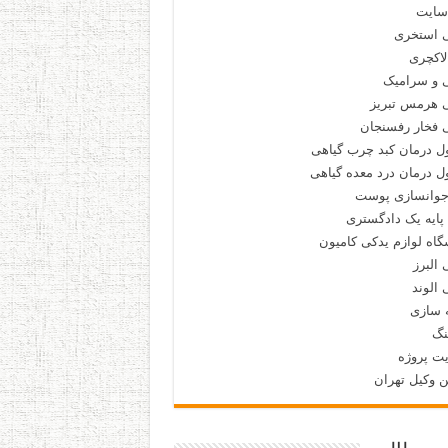
سایت
 استخری
لاکچری
 و سرامیک
 هرمس تبریز
 فخار رفسنجان
ل درمان کبد چرب گیاهی
 درمان درد معده گیاهی
جوانسازی پوست
پایه یک دادگستری
اه لوازم یدکی کامیون
البرز
الوند
 سازی
نگ
ت پروژه
ن وکیل تهران