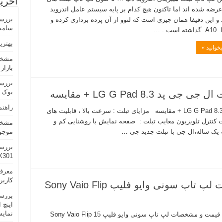
آخری
رضه شده اند اما تاکنون هیچ کدام بر پایه سیستم عامل اندروید
د و این دقیقا همان چیزی است که لنوو از آن پرده برداری کرده و
سامسونگ erizon
ت . …
بهترین ل
خوانید »
مشخص
بازار
بررس
بوک SUS Transformer Book T100
8. LG G Pad + مقایسه
راهنم
بررسی قیمت و مشخصات تبلت ال جی جی پد 8.3 LG G Pad + مقایسه مزایای تبلت : سرعت بالا ، قابلیت های
ت کنترل تلویزیون معایب تبلت : صفحه نمایش با روشنایی کم و
 یک ساله،ال جی با تبلت جدید جی …
موجود
بررس
X301
کاربر
بررسی کامل قیمت و مشخصات لپ تاپ سونی وایو فلیپ Sony Vaio Flip
نمایش NA
قیمت و مشخصات لپ تاپ سونی وایو فلیپ Sony Vaio Flip 15