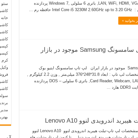
LAN, WiFi, HDMI, VGA Port, باتری 6 سلولی ,Windows 7 پردازنده
سئو 
Intel Core  حافظه رم …
کاشی
خانه 
 بخوانید »
کاشی
کاشی
کاشی
کپسو
قیمت و مشخصات لپ تاپ های سامسونگ Samsung موجود در بازار
کپسول
کرم 
وکیل 
قیمت و مشخصات لپ تاپ های سامسونگ Samsung موجود در بازار ایران لپ تاپ سامسونگ ایتیو بوک
2 Samsung ATIV Book 2 NP275E4V-K02 مشخصات لپ تاپ : ابعاد 31.8*248*376 میلی‌متر , وزن 2.2 کیلوگرم ,
فروشگ
DVD-RW ,بلوتوث ,Card Reader, Webcam, LAN, WiFi, HDMI, VGA Port, باتری 6 سلولی – DOS پردازنده
کاشی 
کاشی 
سوله
برندی
مدیری
بهتری
اندرویدی لنوو Lenovo A10
قیمت و مشخصات لپ تاپ-تبلت هیبرید اندرویدی لنوو Lenovo A10 لنوو
اولین لپ تاپ-تبلت هیبریدی اندروید دنیا … تا کنون لپ تاپ-تبلت های