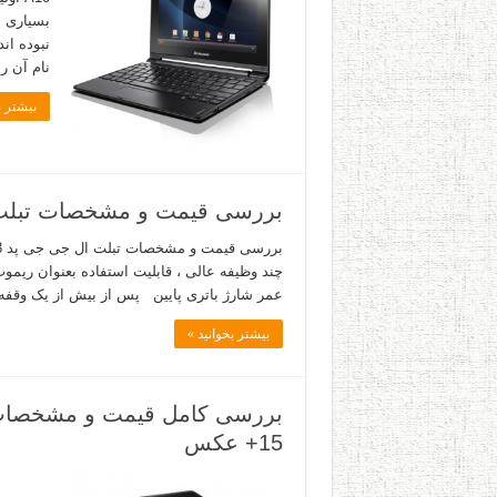
بسیاری ع
نبوده ان
نام آن را A10 گذاشته اس
بیشتر ب
بررسی قیمت و مشخصات تبلت ال جی جی پد 3
چند وظیفه عالی ، قابلیت استفاده بعنوان ریمو
عمر شارژ باتری پایین پس از بیش از یک وقفه
بیشتر بخوانید »
15+ عکس