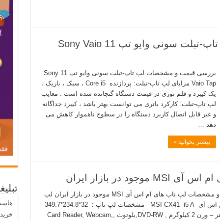
بررسی قیمت و مشخصات لپ تاپ-تبلت سونی وایو تپ 11 Sony Vaio
بررسی قیمت و مشخصات لپ تاپ-تبلت سونی وایو تپ 11 Sony
Vaio Tap مزایای لپ تاپ-تبلت: پردازنده Core i5 ، سبک ، باریک ،
یک کیبرد و قلم نوری در قیمت دستگاه گنجانده شده است . معایب
لپ تاپ-تبلت: کارکرد باتری می توانست بهتر باشد ، کیبرد جداگانه
و غیر قابل اتصال کاربرد دستگاه را در سطوح ناهموار کاهش می
دهد …
بیشتر بخوانید »
د در بازار ایران
تبلیغ
قیمت و مشخصات لپ تاپ های ام اس آی MSI موجود در بازار ایران لپ
هاست
تاپ ام اس آی MSI CX41 -i5 A مشخصات لپ تاپ : 32*234.8*349.7
خرید
میلی‌متر – وزن 2 کیلوگرم , DVD-RW,بلوتوث ,Card Reader, Webcam,