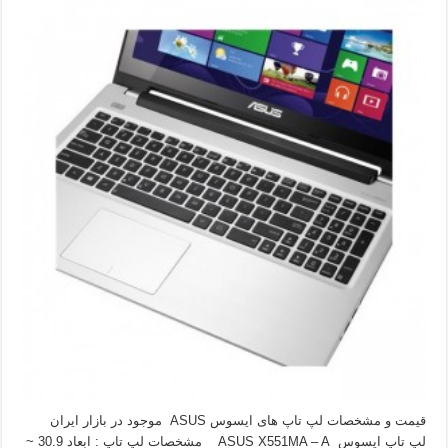
قیمت و مشخصات لپ تاپ های ایسوس ASUS موجود در بازار ایران
لپ تاپ ایسوس ASUS X551MA – A مشخصات لپ تاپ : ابعاد 30.9 ~