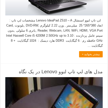
لپ تاپ لنوو اسنشال Lenovo IdeaPad Z510 – A مشخصات لپ تاپ :
ابعاد 380*265* 25 میلی‌متر , وزن 2.22 کیلوگرم ,DVD-RW ,بلوتوث ,Card
Reader, Webcam, LAN, WiFi, HDMI, VGA Port ,باتری 6 سلولی ,بدون
سیتم عامل پردازنده : Intel Haswell Core i5 4200M 2.50GHz up to 3.10
GHz حافظه رم : 6 گیگابایت DDR3 هارد دیسک : 1024 گیگابایت + 8
گیگابایت …
بیشتر بخوانید »
مدل های لپ تاپ لنوو Lenovo در یک نگاه