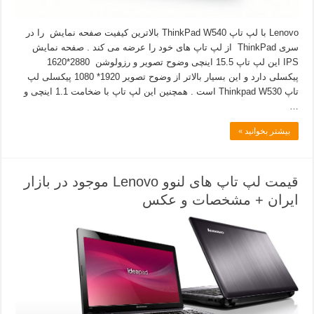
Lenovo با لپ تاپ ThinkPad W540 بالاترین کیفیت صفحه نمایش را در
سری ThinkPad از لپ تاپ های خود را عرضه می کند . صفحه نمایش
IPS این لپ تاپ 15.5 اینچی وضوح تصویر و رزولوشن 2880*1620
پیکسلی دارد و این بسیار بالاتر از وضوح تصویر 1920* 1080 پیکسلی لپ
تاپ Thinkpad W530 است . همچنین این لپ تاپ با ضخامت 1.1 اینچی و
…
بیشتر بخوانید »
قیمت لپ تاپ های لنوو Lenovo موجود در بازار
ایران + مشخصات و عکس