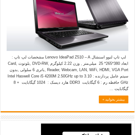
لپ تاپ لنوو اسنشال Lenovo IdeaPad Z510 – A مشخصات لپ تاپ :
ابعاد 380*265* 25 میلی‌متر , وزن 2.22 کیلوگرم ,DVD-RW ,بلوتوث ,Card
Reader, Webcam, LAN, WiFi, HDMI, VGA Port ,باتری 6 سلولی ,بدون
سیتم عامل پردازنده : Intel Haswell Core i5 4200M 2.50GHz up to 3.10
GHz حافظه رم : 6 گیگابایت DDR3 هارد دیسک : 1024 گیگابایت + 8
گیگابایت …
بیشتر بخوانید »