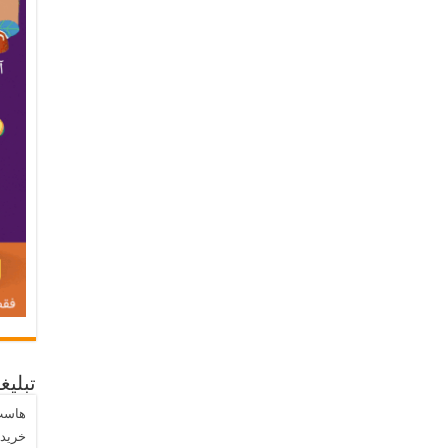
تبلیغ
هاست
خرید