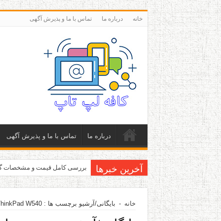
خانه
درباره ما
تماس با ما و پذیرش آگهی
درباره ما
تماس با ما و پذیرش آگهی
آخرین خبرها
بررسی کامل قیمت و مشخصات گلکسی اس 5 سامسونگ Verizon
خانه
-
بایگانی/آرشیو برچسب ها : ThinkPad W540