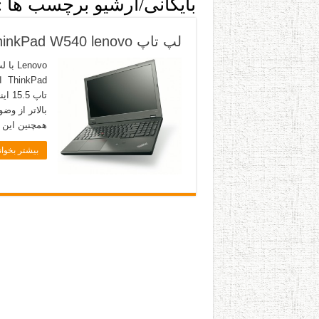
بایگانی/آرشیو برچسب ها :
لپ تاپ ThinkPad W540 lenovo لنوو
همچنین این لپ تا
بیشتر بخوان