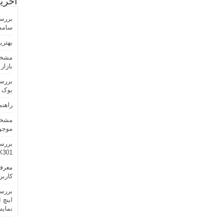
آخری
سامسونگ erizon
بهترین ل
مشخص
بازار
بررس
بوک SUS Transformer Book T100
راهنم
موجود
بررس
X301
کاربر
نمایش NA