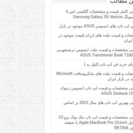
ن مطالب
بررسی کامل قیمت و مشخصات گلکسی اس 5
Samsung Galaxy S5 V
پ تاپ های ایسوس ASUS موجود در بازار
ات و قیمت تبلت های ارزان قیمت موجود در
 ایران
ی مشخصات و قیمت تبلت ایسوس ترنسفورمر
A
ای خرید فن لپ تاپ (کول پد )
مشخصات و قیمت تبلت های مایکروسافت Microsoft
 در بازار ایران
ی مشخصات و قیمت لپ تاپ ایسوس زنبوک
ASUS Zenbook U
معرفی بهترین لپ تاپ های سال 2013 بر اساس
د
بررسی مشخصات و فیمت لپ تاپ مک بوک پرو 13-
اینچ اپل Apple MacBook Pro 13-inch با صفحه
RETI