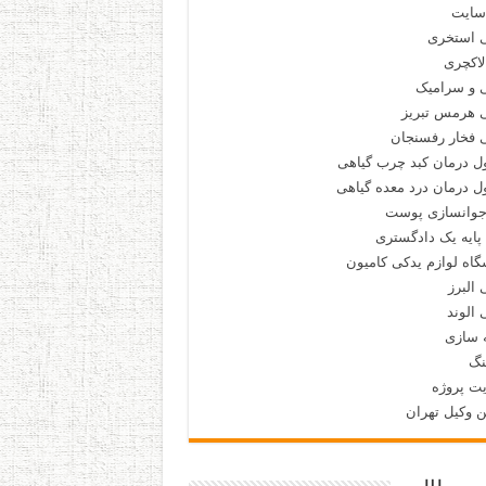
سایت
 استخری
لاکچری
 و سرامیک
 هرمس تبریز
 فخار رفسنجان
ل درمان کبد چرب گیاهی
 درمان درد معده گیاهی
جوانسازی پوست
پایه یک دادگستری
اه لوازم یدکی کامیون
البرز
الوند
 سازی
نگ
ت پروژه
ن وکیل تهران