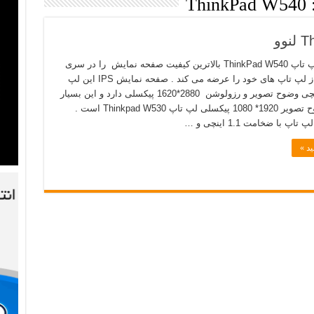
ThinkPad W540
Lenovo با لپ تاپ ThinkPad W540 بالاترین کیفیت صفحه نمایش را در سری
ThinkPad از لپ تاپ های خود را عرضه می کند . صفحه نمایش IPS این لپ
تاپ 15.5 اینچی وضوح تصویر و رزولوشن 2880*1620 پیکسلی دارد و این بسیار
بالاتر از وضوح تصویر 1920* 1080 پیکسلی لپ تاپ Thinkpad W530 است .
پ با ضخامت 1.1 اینچی و …
ید »