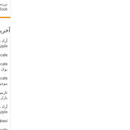
Book
آخری
آراد
د
ok Apple
cafe
cafe
بوک اپل cBook Apple
cafe
موجو
نازنی
بازا
آراد
د
ok Apple
ghavi
cafe