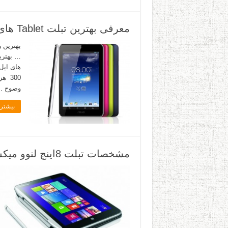
معرفی بهترین تبلت Tablet های سال 2013 بر اساس کاربرد
های اپل
300 
وضوح 
بیشتر 
مشخصات تبلت 8اینچ لنوو میکس 2 Lenovo Miix +عکس