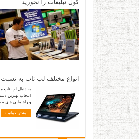
گول تبلیغات را نخورید
انواع مختلف لپ تاپ به نسبت 
به دنبال لپ تاپ م
انتخاب بهترين دستگ
و راهنمايي هاي مور
بیشتر بخوانید »