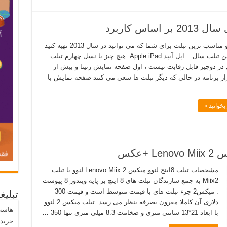
بهترین و مناسب ترین تبلت برای شما که می توانید در سال 2013 تهیه کنید
… بهترین تبلت سال : اپل آیپد Apple iPad هیچ چیز با نسل چهارم تبلت
 در دوچیز قابل رقابت نیست ، اول صفحه نمایش رتینا و بیش از
هزار برنامه در حالی که دیگر تبلت ها سعی می کنند صفحه نمایش با
…
بخوانید »
مشخصات تبلت 8اینچ لنوو میکس 2 Lenovo Miix لنوو با تبلت
Miix2 به جمع سازندگان تبلت های 8 اینچ بر پایه ویندوز 8 پیوست
. میکس2 جزء تبلت های با قیمت متوسط است و قیمت 300
تبلیغ
دلاری آن کاملا مقرون بصرفه بنظر می رسد. تبلت میکس 2 لنوو
هاست
با ابعاد 21*13 سانتی متری و ضخامت 8.3 میلی متری تنها 350 …
خرید