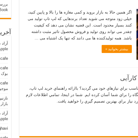
Book
اگر همین حالا به بازار بروید و کمی مغازه ها را بالا و پایین کنید،
خیلی زود متوجه می شوید تعداد برندهایی که لپ تاپ تولید می
کنند بسیار محدود است. این قضیه نشان می دهد که کیفیت
آخری
چقدر می تواند روی تولید و فروش محصول تاثیر مثبت داشته
باشد. همه تولیدکننده ها می دانند که تنها یک اشتباه می …
آراد
د
ok Apple
بیشتر بخوانید »
cafe
cafe
بوک اپل cBook Apple
کارآیی
cafe
ناسب براي نيازهاي خود مي گرديد؟ باارائه راهنماي خريد لپ تاپ،
موجو
اه را براي شما آسان کرده ايم. شما در اينجا، تمامي اطلاعات لازم
نازنی
د نياز براي بهترين تصميم گيري را خواهيد يافت.
بازا
آراد
د
ok Apple
ghavi
cafe