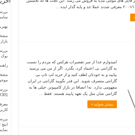
آخری
 فایل های مولتی مدیا به فروش می رسد. این گجت ها که نخستین
سامسونگ erizon
بهترین ل
مشخص
بازار
بررس
بوک SUS Transformer Book T100
امیدوارم خدا از سر تقصیرات هرکس که مردم را نسبت
راهنم
به گارانتی بی اعتماد کرد، بگذرد. اگر از من می پرسید
بیایید و به خودتان لطف کنید و از خرید لپ تاپ بی
موجود
گارانتی منصرف شوید. این قدر نگویید گارانتی در ایران
مفهومی ندارد. نه! انصافا در بازار کامپیوتر، خیلی ها به
بررس
گارانتی شان مثل یک تعهد پایبند هستند. فقط …
X301
بیشتر بخوانید »
کاربر
نمایش NA