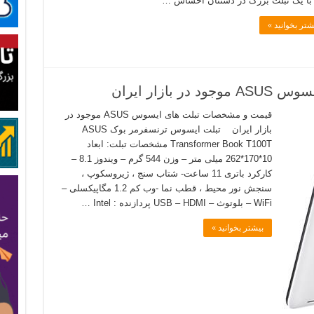
 با یک تبلت بزرگ در دستتان احساس …
شتر بخوانید »
ازار ایران
قیمت و مشخصات تبلت های ایسوس ASUS موجود در
بازار ایران تبلت ایسوس ترنسفرمر بوک ASUS
Transformer Book T100T مشخصات تبلت: ابعاد
10*170*262 میلی متر – وزن 544 گرم – ویندوز 8.1 –
کارکرد باتری 11 ساعت- شتاب سنج ، ژیروسکوپ ،
سنجش نور محیط ، قطب نما -وب کم 1.2 مگاپیکسلی –
WiFi – بلوتوث – USB – HDMI پردازنده : Intel …
بیشتر بخوانید »