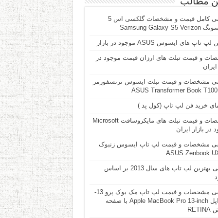
ن مطالب
بررسی کامل قیمت و مشخصات گلکسی اس 5
Samsung Galaxy S5 V
پ تاپ های ایسوس ASUS موجود در بازار
ات و قیمت تبلت های ارزان قیمت موجود در
 ایران
ی مشخصات و قیمت تبلت ایسوس ترنسفورمر
A
ای خرید فن لپ تاپ (کول پد )
مشخصات و قیمت تبلت های مایکروسافت Microsoft
 در بازار ایران
ی مشخصات و قیمت لپ تاپ ایسوس زنبوک
ASUS Zenbook U
معرفی بهترین لپ تاپ های سال 2013 بر اساس
د
بررسی مشخصات و فیمت لپ تاپ مک بوک پرو 13-
اینچ اپل Apple MacBook Pro 13-inch با صفحه
RETI