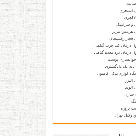
سایت
 استخری
لاکچری
 و سرامیک
 هرمس تبریز
 فخار رفسنجان
ل درمان کبد چرب گیاهی
 درمان درد معده گیاهی
جوانسازی پوست
پایه یک دادگستری
اه لوازم یدکی کامیون
البرز
الوند
 سازی
نگ
ت پروژه
ن وکیل تهران