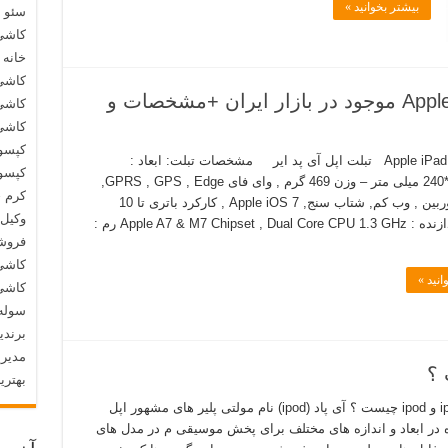
بیشتر بخوانید »
سئو 
کاشی
خانه 
کاشی
قیمت تبلت های آیپد اپل Apple iPad موجود در بازار ایران +مشخصات و
کاشی
کاشی
کپسو
Apple iPad Air WiFi تبلت اپل آی پد ایر مشخصات تبلت: ابعاد :
کپسول
7.5*169.5*240 میلی متر – وزن 469 گرم , وای فای GPRS , GPS , Edge,
کرم 
بلوتوث, دوربین , وب کم, شتاب سنج, Apple iOS 7 , کارکرد باتری تا 10
وکیل 
ساعت پردازنده : Apple A7 & M7 Chipset , Dual Core CPU 1.3 GHz رم :
فروشگ
کاشی 
انید »
کاشی 
سوله
برندی
مدیری
بهتری
تفاوت میان ipad و ipod چیست ؟ آی پاد (ipod) نام مولتی پلیر های مشهور اپل
در ابعاد و اندازه های مختلف برای پخش موسیقی م در مدل های