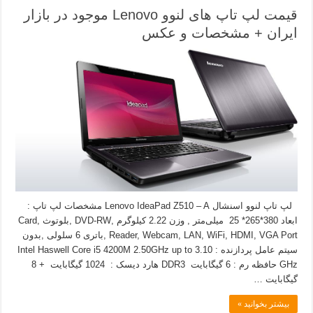
قیمت لپ تاپ های لنوو Lenovo موجود در بازار
ایران + مشخصات و عکس
لپ تاپ لنوو اسنشال Lenovo IdeaPad Z510 – A مشخصات لپ تاپ :
ابعاد 380*265* 25 میلی‌متر , وزن 2.22 کیلوگرم ,DVD-RW ,بلوتوث ,Card
Reader, Webcam, LAN, WiFi, HDMI, VGA Port ,باتری 6 سلولی ,بدون
سیتم عامل پردازنده : Intel Haswell Core i5 4200M 2.50GHz up to 3.10
GHz حافظه رم : 6 گیگابایت DDR3 هارد دیسک : 1024 گیگابایت + 8
گیگابایت …
بیشتر بخوانید »