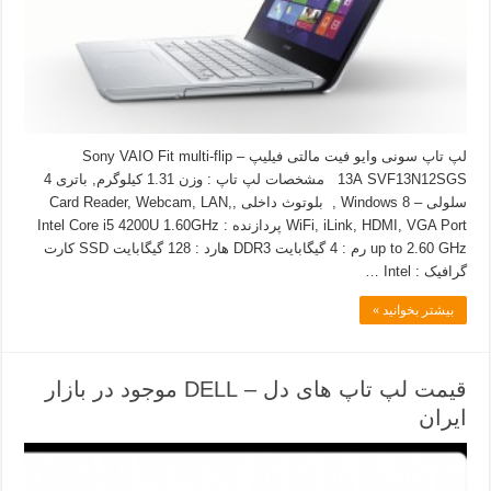
لپ تاپ سونی وایو فیت مالتی فیلیپ – Sony VAIO Fit multi-flip
13A SVF13N12SGS مشخصات لپ تاپ : وزن 1.31 کیلوگرم, باتری 4
سلولی – Windows 8 , بلوتوث داخلی ,Card Reader, Webcam, LAN,
WiFi, iLink, HDMI, VGA Port پردازنده : Intel Core i5 4200U 1.60GHz
up to 2.60 GHz رم : 4 گیگابایت DDR3 هارد : 128 گیگابایت SSD کارت
گرافیک : Intel …
بیشتر بخوانید »
قیمت لپ تاپ های دل – DELL موجود در بازار
ایران