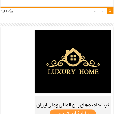
1
»
2
برگه 1 از 2