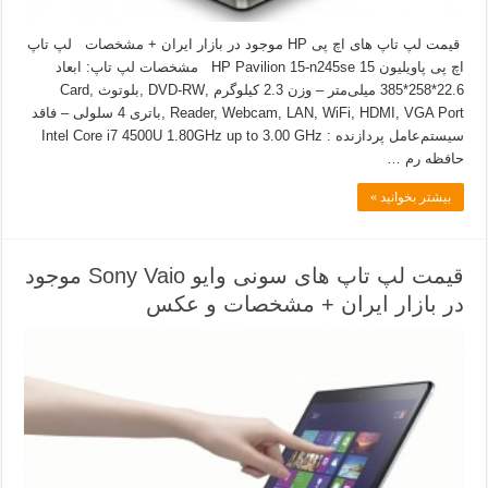
قیمت لپ تاپ های اچ پی HP موجود در بازار ایران + مشخصات لپ تاپ
اچ پی پاویلیون 15 HP Pavilion 15-n245se مشخصات لپ تاپ: ابعاد
22.6*258*385 میلی‌متر – وزن 2.3 کیلوگرم ,DVD-RW ,بلوتوث ,Card
Reader, Webcam, LAN, WiFi, HDMI, VGA Port ,باتری 4 سلولی – فاقد
سیستم‌عامل پردازنده : Intel Core i7 4500U 1.80GHz up to 3.00 GHz
حافظه رم …
بیشتر بخوانید »
قیمت لپ تاپ های سونی وایو Sony Vaio موجود
در بازار ایران + مشخصات و عکس