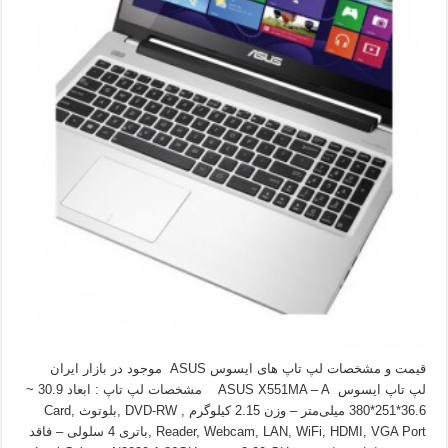
قیمت و مشخصات لپ تاپ های ایسوس ASUS موجود در بازار ایران
لپ تاپ ایسوس ASUS X551MA – A مشخصات لپ تاپ : ابعاد 30.9 ~
36.6*251*380 میلی‌متر – وزن 2.15 کیلوگرم , DVD-RW ,بلوتوث ,Card
Reader, Webcam, LAN, WiFi, HDMI, VGA Port ,باتری 4 سلولی – فاقد