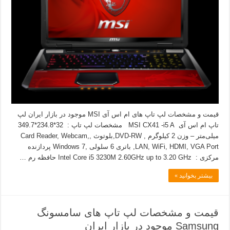
قیمت و مشخصات لپ تاپ های ام اس آی MSI موجود در بازار ایران لپ
تاپ ام اس آی MSI CX41 -i5 A مشخصات لپ تاپ : 32*234.8*349.7
میلی‌متر – وزن 2 کیلوگرم , DVD-RW,بلوتوث ,Card Reader, Webcam,
LAN, WiFi, HDMI, VGA Port, باتری 6 سلولی ,Windows 7 پردازنده
مرکزی : Intel Core i5 3230M 2.60GHz up to 3.20 GHz حافظه رم …
بیشتر بخوانید »
قیمت و مشخصات لپ تاپ های سامسونگ
Samsung موجود در بازار ایران