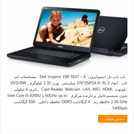
لپ تاپ دل اینسپایرون Dell Inspiron 15R 5537 – A مشخصات لپ
تاپ : ابعاد 31.3~24.9*259*376 میلی‌متر, وزن 2.32 کیلوگرم , DVD-RW
,بلوتوث ,Card Reader, Webcam, LAN, WiFi, HDMI ,باتری 6 سلولی ,
بدون سیستم‌عامل پردازنده مرکزی : Intel Core i5 4200U 1.60GHz up to
2.60 GHz حافظه رم : 4 گیگابایت DDR3 حافظه داخلی : 500 گیگابایت
5400rpm …
بیشتر بخوانید »