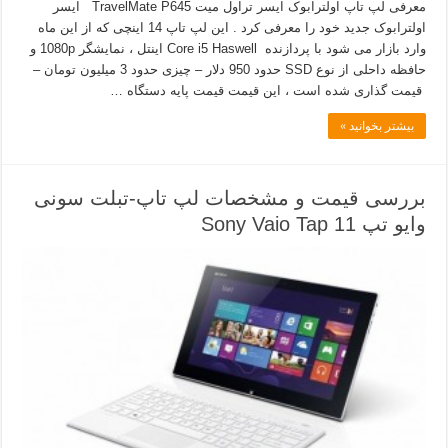
معرفی لپ تاپ اولترابوک ایسر تراول میت TravelMate P645 ایسر
اولترابوک جدید خود را معرفی کرد . این لپ تاپ 14 اینچی که از این ماه
وارد بازار می شود با پردازنده Core i5 Haswell اینتل ، نمایشگر 1080p و
حافظه داحلی از نوع SSD حدود 950 دلار – چیزی حدود 3 میلیون تومان –
قیمت گذاری شده است ، این قیمت قیمت پایه دستگاه …
بیشتر بخوانید »
بررسی قیمت و مشخصات لپ تاپ-تبلت سونی
وایو تپ 11 Sony Vaio Tap