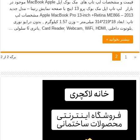
قیمت و مشخصات لپ تاپ های مک بوک اپل MacBook Apple موجود در
بازار لپ تاپ اپل مک بوک پرو 13 اینچ با صفحه نمایش رتینا – مدل جدید
2013 – Apple MacBook Pro 13-inch +Retina ME866 مشخصات لپ
تاپ: ابعاد 18*219*314 میلی‌متر – وزن 1.57 کیلوگرم , بدون درایو نوری
,بلوتوث داخلی ,Card Reader, Webcam, WiFi, HDMI ,باتری 6 سلولی …
بیشتر بخوانید »
2
1
«
برگه 2 از 2