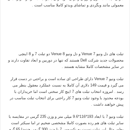
معمولی مانند وبگردی و تماشای ویدئو کاملا مناسب است .
تبلت های دل ونیو 7 Venue و دل ونیو 8 Venue دو تبلت 7 و 8 اینچی
محصولات جدبد شرکت Dell هستند که تنها در دوربین و ابعاد تفاوت دارند و
در سایر مشخصات کاملا مشابه هستند .
تبلت ونیو 7 Venue دارای طراحی ای ساده است و براحتی در دست قرار
می گیرد و قیمت 149 دلاری آن کاملا به نسبت عملکرد معقول بنظر می
رسد . امروزه انتخاب تبلت های 7 اینچ کار سختی است اما خریداران با
بودجه محدود با وجود تبلت ونیو 7 کار راحتی برای انتخاب تبلت مناسب در
پیش خواهند داشت .
تبلت ونیو 7 با ابعاد 193*116*9.6 میلی متر و وزن 235 گرمی در مقایسه با
سایر تبلت های هم رده بصورت کاملا مشخصی ضخیم تر اما سبکتر است
بطور مثال این تبلت نسبت به نکسوس 7 با وزن 300 گرمی حدودا 65 گرم