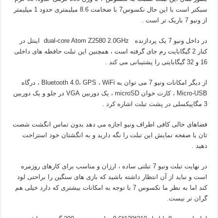
سبکتر است با این حال نکسوس7 با ضخامت 8.6 میلیمتری حدود 1 میلیمتر
از ونیو 7 باریک تر است .
در داخل ونیو 7 یک پردازنده dual-core Atom Z2580 2.0GHz اینتل در
کنار 2 گیگابایت رم جای گرفته است ، همچنین این تبلت حافظه های داخلی
16 و 32 گیگابایتی را پشتیبانی می کند .
از دیگر امکانات ونیو 7 می توان به Bluetooth 4.0، GPS ، WiFi ، درگاه
Micro-USB ، کارت خوان microSD ، یک دوربین VGA در جلو و یک دوربین
3 مگاپیکسلی در پشت تبلت اشاره کرد .
فضاهای خالی کافی اطراف ونیو اجازه می دهد بدون تماس انگشت شصت
تان با صفحه نمایش این تبلت را نگه دارید و به انگشتان خود استراحت
دهید .
در نهایت تبلت ونیو 7 تبلتی ساده ، ارزان و مناسب برای کارهای روزمره
است و نباید از آن انتظار داشته باشید که بازی های سنگین را براحتی لود
کند اما به نظر ما نکسوس 7 با توجه به امکانات بیشتری که دارد خیلی هم
گران تر نیست.