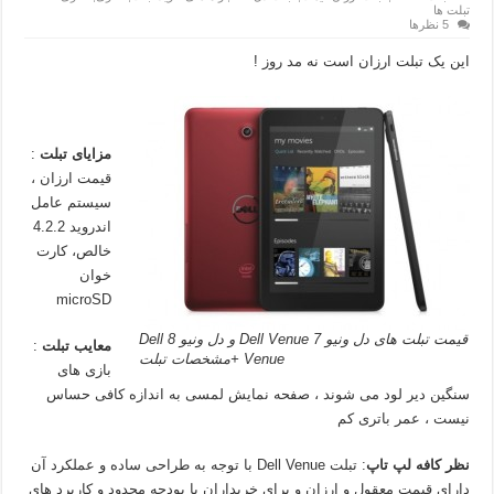
تبلت ها
5 نظرها
این یک تبلت ارزان است نه مد روز !
مزایای تبلت
:
قیمت ارزان ،
سیستم عامل
اندروید 4.2.2
خالص، کارت
خوان
microSD
قیمت تبلت های دل ونیو 7 Dell Venue و دل ونیو 8 Dell
معایب تبلت
:
Venue +مشخصات تبلت
بازی های
سنگین دیر لود می شوند ، صفحه نمایش لمسی به اندازه کافی حساس
نیست ، عمر باتری کم
نظر کافه لپ تاپ
: تبلت Dell Venue با توجه به طراحی ساده و عملکرد آن
دارای قیمت معقول و ارزان و برای خریداران با بودجه محدود و کاربرد های